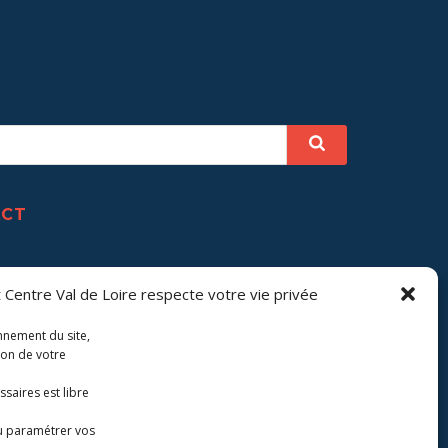
ACT
 Centre Val de Loire respecte votre vie privée
onnement du site,
ion de votre
saires est libre
u paramétrer vos