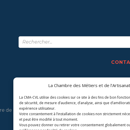
CONT
La Chambre des Métiers et de l’Artisanat
La CMA-CVL utilise des cookies sur ce site à des fins de bon foncti
de sécurité, de mesure d’audience, d’analyse, ainsi que d’améliorat
expérience utilisateur.
 de Métiers et de l'Artisanat Centre-Val de Loire.
Votre consentement à l’installation de cookies non strictement néces
et peut être modifié à tout moment.
Vous pouvez donner ou retirer votre consentement globalement o