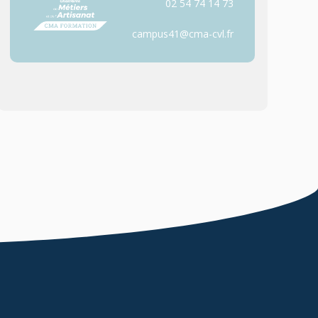
02 54 74 14 73
campus41@cma-cvl.fr