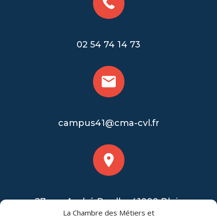
02 54 74 14 73
campus41@cma-cvl.fr
27 rue André Boulle, 41000 Blois
La Chambre des Métiers et