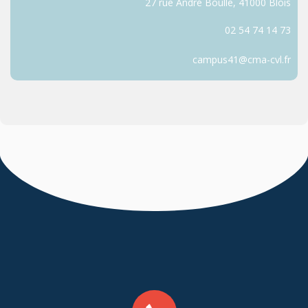
27 rue André Boulle, 41000 Blois
02 54 74 14 73
campus41@cma-cvl.fr