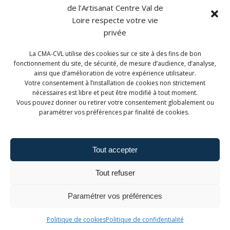
de l’Artisanat Centre Val de
Loire respecte votre vie
privée
La CMA-CVL utilise des cookies sur ce site à des fins de bon
CONTACT
fonctionnement du site, de sécurité, de mesure d’audience, d’analyse,
ainsi que d’amélioration de votre expérience utilisateur.
CMA Formation Blois est géré par la Chambre de
Votre consentement à l’installation de cookies non strictement
Métiers et de l'Artisanat Centre-Val de Loire.
nécessaires est libre et peut être modifié à tout moment.
Vous pouvez donner ou retirer votre consentement globalement ou
paramétrer vos préférences par finalité de cookies.
Tout accepter
Admin. du site
Mentions légales
Tout refuser
Politique de confidentialité
Politique de cookies
Paramétrer vos préférences
Politique de cookies
Politique de confidentialité
© 2026 CMA Formation - Blois.