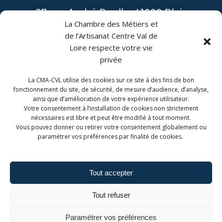
27 rue André Boulle, 41000 Blois
La Chambre des Métiers et
de l’Artisanat Centre Val de
Loire respecte votre vie
privée
La CMA-CVL utilise des cookies sur ce site à des fins de bon
CONTACT
fonctionnement du site, de sécurité, de mesure d’audience, d’analyse,
ainsi que d’amélioration de votre expérience utilisateur.
CMA Formation Blois est géré par la Chambre de
Votre consentement à l’installation de cookies non strictement
Métiers et de l'Artisanat Centre-Val de Loire.
nécessaires est libre et peut être modifié à tout moment.
Vous pouvez donner ou retirer votre consentement globalement ou
paramétrer vos préférences par finalité de cookies.
Tout accepter
Admin. du site
Mentions légales
Tout refuser
Politique de confidentialité
Politique de cookies
Paramétrer vos préférences