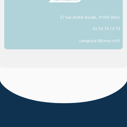
27 rue André Boulle, 41000 Blois
02 54 74 14 73
campus41@cma-cvl.fr