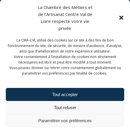
27 rue André Boulle, 41000 Blois
La Chambre des Métiers et
de l’Artisanat Centre Val de
Loire respecte votre vie
privée
La CMA-CVL utilise des cookies sur ce site à des fins de bon
CONTACT
fonctionnement du site, de sécurité, de mesure d’audience, d’analyse,
ainsi que d’amélioration de votre expérience utilisateur.
CMA Formation Blois est géré par la Chambre de
Votre consentement à l’installation de cookies non strictement
Métiers et de l'Artisanat Centre-Val de Loire.
nécessaires est libre et peut être modifié à tout moment.
Vous pouvez donner ou retirer votre consentement globalement ou
paramétrer vos préférences par finalité de cookies.
Tout accepter
Admin. du site
Mentions légales
Tout refuser
Politique de confidentialité
Politique de cookies
Paramétrer vos préférences