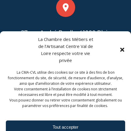
27 rue André Boulle, 41000 Blois
La Chambre des Métiers et
de l’Artisanat Centre Val de
Loire respecte votre vie
privée
La CMA-CVL utilise des cookies sur ce site à des fins de bon
CONTACT
fonctionnement du site, de sécurité, de mesure d’audience, d’analyse,
ainsi que d’amélioration de votre expérience utilisateur.
CMA Formation Blois est géré par la Chambre de
Votre consentement à l’installation de cookies non strictement
Métiers et de l'Artisanat Centre-Val de Loire.
nécessaires est libre et peut être modifié à tout moment.
Vous pouvez donner ou retirer votre consentement globalement ou
paramétrer vos préférences par finalité de cookies.
Tout accepter
Admin. du site
Mentions légales