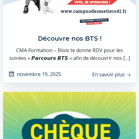
Découvre nos BTS !
CMA Formation – Blois te donne RDV pour les
soirées « 𝙋𝙖𝙧𝙘𝙤𝙪𝙧𝙨 𝘽𝙏𝙎 » afin de découvrir nos […]
novembre 19, 2025
En savoir plus