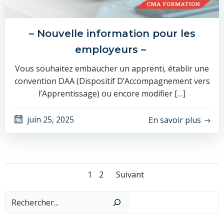
– Nouvelle information pour les
employeurs –
Vous souhaitez embaucher un apprenti, établir une
convention DAA (Dispositif D’Accompagnement vers
l’Apprentissage) ou encore modifier […]
juin 25, 2025
En savoir plus
Posts
Posts
Page
Page
1
2
Suivant
navigation
navigation
Recher