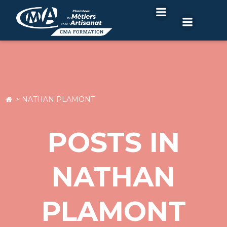
Aller
au
contenu
NATHAN PLAMONT
POSTS IN
NATHAN
PLAMONT