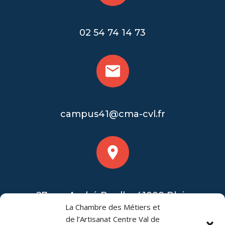
02 54 74 14 73
campus41@cma-cvl.fr
27 rue André Boulle, 41000 Blois
La Chambre des Métiers et
de l’Artisanat Centre Val de