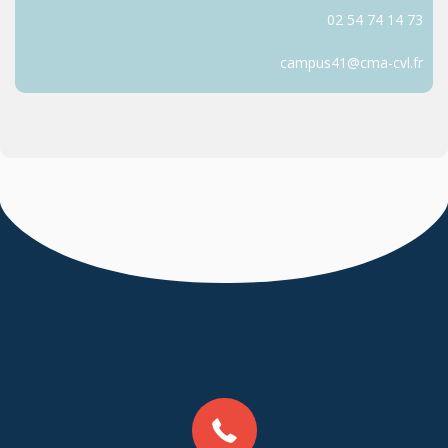
02 54 74 14 73
campus41@cma-cvl.fr