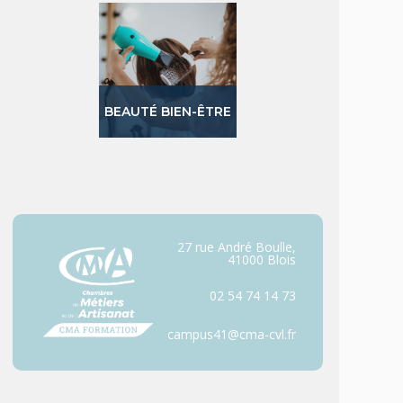
BEAUTÉ BIEN-ÊTRE
27 rue André Boulle,
41000 Blois
02 54 74 14 73
campus41@cma-cvl.fr