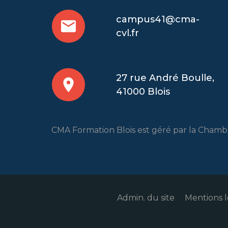
campus41@cma-
cvl.fr
27 rue André Boulle,
41000 Blois
CMA Formation Blois est géré par la Chambre
Admin. du site
Mentions l