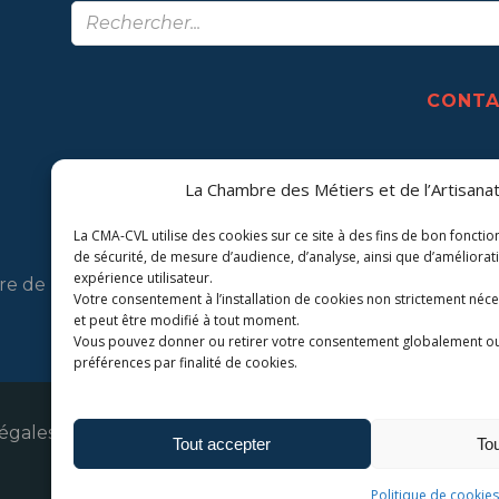
CONT
La Chambre des Métiers et de l’Artisanat
La CMA-CVL utilise des cookies sur ce site à des fins de bon foncti
de sécurité, de mesure d’audience, d’analyse, ainsi que d’améliorat
expérience utilisateur.
 de Métiers et de l'Artisanat Centre-Val de Loire.
Votre consentement à l’installation de cookies non strictement néces
et peut être modifié à tout moment.
Vous pouvez donner ou retirer votre consentement globalement o
préférences par finalité de cookies.
égales
Politique de c
Tout accepter
Tou
Politique de cookies